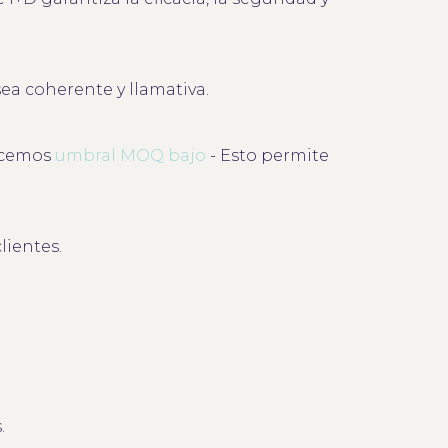
ea coherente y llamativa.
recemos
umbral MOQ bajo
- Esto permite
lientes.
.