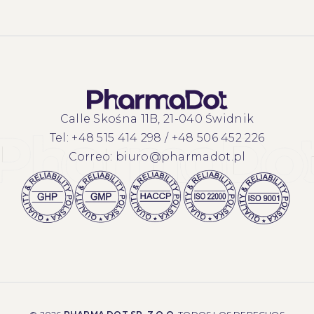
Calle Skośna 11B, 21-040 Świdnik
Tel:
+48 515 414 298
/
+48 506 452 226
Correo:
biuro@pharmadot.pl