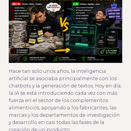
Hace tan solo unos años, la inteligencia
artificial se asociaba principalmente con los
chatbots y la generación de textos. Hoy en día,
la IA se está introduciendo cada vez con más
fuerza en el sector de los complementos
alimenticios, apoyando a los fabricantes, las
marcas y los departamentos de investigación
y desarrollo en casi todas las fases de la
creación de un producto.