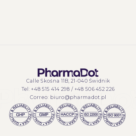
Calle Skośna 11B, 21-040 Świdnik
Tel:
+48 515 414 298
/
+48 506 452 226
Correo:
biuro@pharmadot.pl