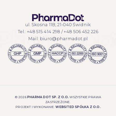
ul. Skośna 11B, 21-040 Świdnik
Tel.:
+48 515 414 298
/
+48 506 452 226
Mail:
biuro@pharmadot.pl
©
2026
PHARMA DOT SP. Z O.O.
WSZYSTKIE PRAWA
ZASTRZEŻONE.
PROJEKT I WYKONANIE:
WEBSITED SPÓŁKA Z O.O.