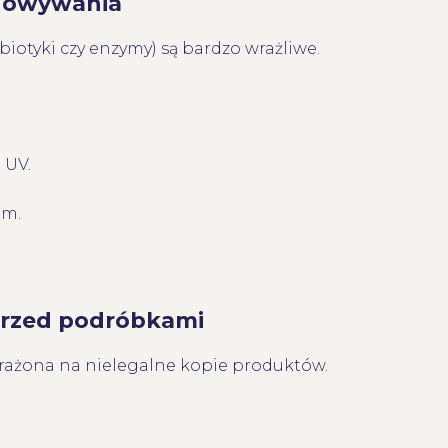
chowywania
iotyki czy enzymy) są bardzo wrażliwe.
 UV.
um.
 przed podróbkami
rażona na nielegalne kopie produktów.