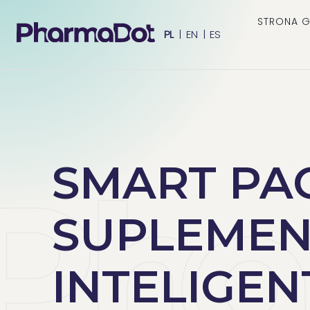
STRONA 
PL
|
EN
|
ES
SMART PA
SUPLEMEN
INTELIGE