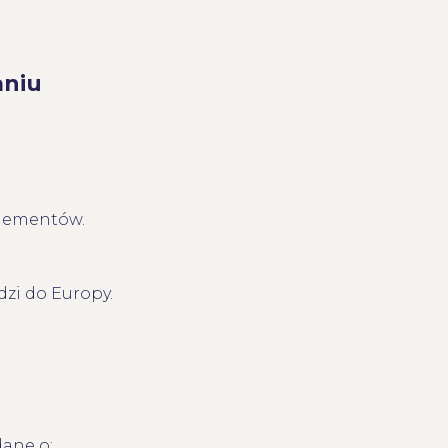
aniu
lementów.
dzi do Europy.
ane o: