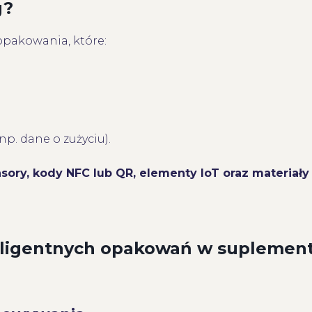
g?
pakowania, które:
p. dane o zużyciu).
nsory, kody NFC lub QR, elementy IoT oraz materiały
teligentnych opakowań w suplemen