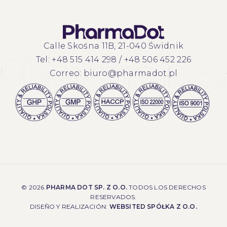
Calle Skośna 11B, 21-040 Świdnik
Tel:
+48 515 414 298
/
+48 506 452 226
Correo:
biuro@pharmadot.pl
©
2026
PHARMA DOT SP. Z O.O.
TODOS LOS DERECHOS
RESERVADOS.
DISEÑO Y REALIZACIÓN:
WEBSITED SPÓŁKA Z O.O.