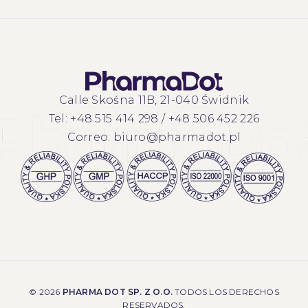
Calle Skośna 11B, 21-040 Świdnik
Tel:
+48 515 414 298
/
+48 506 452 226
Correo:
biuro@pharmadot.pl
©
2026
PHARMA DOT SP. Z O.O.
TODOS LOS DERECHOS
RESERVADOS.