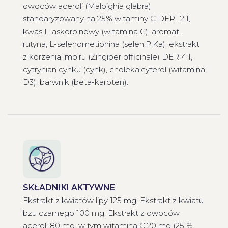
owoców aceroli (Malpighia glabra)
standaryzowany na 25% witaminy C DER 12:1,
kwas L-askorbinowy (witamina C), aromat,
rutyna, L-selenometionina (selen;P,Ka), ekstrakt
z korzenia imbiru (Zingiber officinale) DER 4:1,
cytrynian cynku (cynk), cholekalcyferol (witamina
D3), barwnik (beta-karoten).
SKŁADNIKI AKTYWNE
Ekstrakt z kwiatów lipy 125 mg, Ekstrakt z kwiatu
bzu czarnego 100 mg, Ekstrakt z owoców
aceroli 80 mg, w tym witamina C 20 mg (25 %